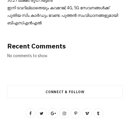
30.27 ലക്ഷം രൂപ റിട്ടേൺ
ഇനി ടവറില്ലാതെയും കവറേജ്; 4G, 5G സേവനങ്ങൾക്ക്
പുതിയ സിം കാർഡും വേണ്ട: പുത്തൻ സംവിധാനങ്ങളുമായി
ബിഎസ്എൻഎൽ
Recent Comments
No comments to show.
CONNECT & FOLLOW
F
T
G
I
P
V
T
a
w
o
n
i
i
u