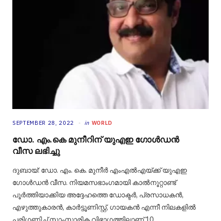
SEPTEMBER 28, 2022
in
WORLD
ഡോ. എം.കെ മുനീറിന് യുഎഇ ഗോൾഡൻ
വീസ ലഭിച്ചു
ദുബായ്: ഡോ. എം. കെ. മുനീർ എംഎൽഎയ്ക്ക് യുഎഇ
ഗോൾഡൻ വീസ. നിയമസഭാംഗമായി കാൽനൂറ്റാണ്ട്
പൂർത്തിയാക്കിയ അദ്ദേഹത്തെ ഡോക്ടർ, പ്രസാധകൻ,
എഴുത്തുകാരൻ, കാർട്ടൂണിസ്റ്റ്, ഗായകൻ എന്നീ നിലകളിൽ
പരിഗണിച്ച് സാംസ്കാരിക വിഭാഗത്തിലാണ് 10…