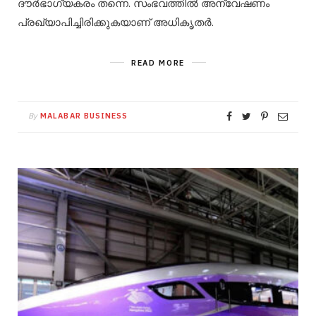
ദൗർഭാ​ഗ്യകരം തന്നെ. സംഭവത്തിൽ അന്വേഷണം
പ്രഖ്യാപിച്ചിരിക്കുകയാണ് അധികൃതർ.
READ MORE
By
MALABAR BUSINESS