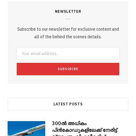
c
i
o
s
n
m
m
NEWSLETTER
e
t
g
t
t
e
b
b
t
l
a
e
o
l
Subscribe to our newsletter for exclusive content and
o
e
e
g
r
r
all of the behind the scenes details.
o
r
P
r
e
k
l
a
s
u
m
t
s
LATEST POSTS
300ല്‍ അധികം
പിന്‍കോഡുകളിലേക്ക് നേരിട്ട്