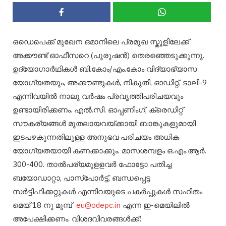
ഒഡെപെക്ക് മുഖേന ഒമാനിലെ പ്രമുഖ സ്കൂളിലേക്ക്
അക്കൗണ്ട് ഓഫീസറെ (പുരുഷൻ) തെരഞ്ഞെടുക്കുന്നു.
ഉദ്യോഗാർഥികൾ ബി.കോം/എം.കോം വിദ്യാഭ്യാസ
യോഗ്യതയും, അക്കൗണ്ടുകൾ, നികുതി, ഓഡിറ്റ്, ടാലി-9
എന്നിവയിൽ നാലു വർഷം പ്രവൃത്തിപരിചയവും
ഉണ്ടായിരിക്കണം. എൽ.സി. ഓപ്പണിംഗ്, ക്രെഡിറ്റ്
സൗകര്യങ്ങൾ മുതലായവയ്ക്കായി ബാങ്കുകളുമായി
ഇടപഴകുന്നതിലുള്ള അനുഭവ പരിചയം അധിക
യോഗ്യതയായി കണക്കാക്കും. മാസശമ്പളം ഒ.എം.ആർ.
300-400. താൽപര്യമുളളവർ ഫോട്ടോ പതിച്ച
ബയോഡാറ്റാ, പാസ്‌പോർട്ട്‌, ബന്ധപ്പെട്ട
സർട്ടിഫിക്കറ്റുകൾ എന്നിവയുടെ പകർപ്പുകൾ സഹിതം
മെയ് 18 നു മുമ്പ്
eu@odepc.in
എന്ന ഇ-മെയിലിൽ
അപേക്ഷിക്കണം. വിശദവിവരങ്ങൾക്ക്: