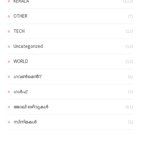
KERALA
(112)
OTHER
(7)
TECH
(13)
Uncategorized
(12)
WORLD
(12)
ഗവൺമെൻ്റ്
(6)
ഗൾഫ്
(3)
ജോലി ഒഴിവുകൾ
(61)
സിനിമകൾ
(1)