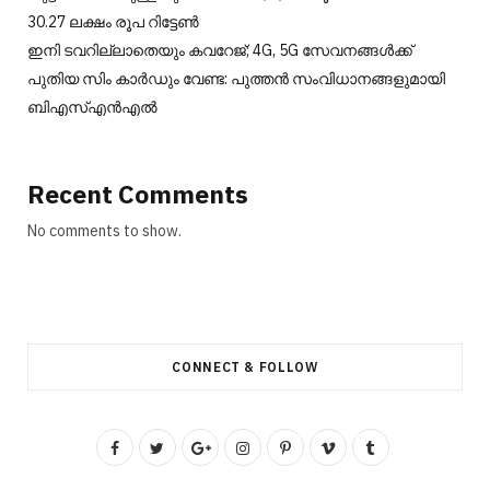
30.27 ലക്ഷം രൂപ റിട്ടേൺ
ഇനി ടവറില്ലാതെയും കവറേജ്; 4G, 5G സേവനങ്ങൾക്ക്
പുതിയ സിം കാർഡും വേണ്ട: പുത്തൻ സംവിധാനങ്ങളുമായി
ബിഎസ്എൻഎൽ
Recent Comments
No comments to show.
CONNECT & FOLLOW
F
T
G
I
P
V
T
a
w
o
n
i
i
u