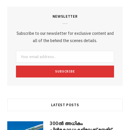
c
i
o
s
n
m
m
NEWSLETTER
e
t
g
t
t
e
b
b
t
l
a
e
o
l
Subscribe to our newsletter for exclusive content and
o
e
e
g
r
r
all of the behind the scenes details.
o
r
P
r
e
k
l
a
s
u
m
t
s
LATEST POSTS
300ല്‍ അധികം
പിന്‍കോഡുകളിലേക്ക് നേരിട്ട്