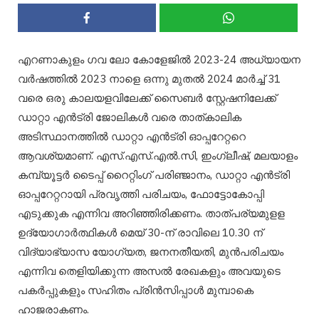
എറണാകുളം ഗവ ലോ കോളേജിൽ 2023-24 അധ്യായന
വർഷത്തിൽ 2023 നാളെ ഒന്നു മുതൽ 2024 മാർച്ച് 31
വരെ ഒരു കാലയളവിലേക്ക് സൈബർ സ്റ്റേഷനിലേക്ക്
ഡാറ്റാ എൻട്രി ജോലികൾ വരെ താത്കാലിക
അടിസ്ഥാനത്തിൽ ഡാറ്റാ എൻട്രി ഓപ്പറേറ്ററെ
ആവശ്യമാണ്.
എസ്.എസ്.എൽ.സി, ഇംഗ്ലീഷ്, മലയാളം
കമ്പ്യൂട്ടർ ടൈപ്പ് റൈറ്റിംഗ് പരിഞ്ജാനം, ഡാറ്റാ എൻട്രി
ഓപ്പറേറ്ററായി പ്രവൃത്തി പരിചയം, ഫോട്ടോകോപ്പി
എടുക്കുക എന്നിവ അറിഞ്ഞിരിക്കണം.
താത്പര്യമുളള
ഉദ്യോഗാർത്ഥികൾ മെയ് 30-ന് രാവിലെ 10.30 ന്
വിദ്യാഭ്യാസ യോഗ്യത, ജനനതീയതി, മുൻപരിചയം
എന്നിവ തെളിയിക്കുന്ന അസൽ രേഖകളും അവയുടെ
പകർപ്പുകളും സഹിതം പ്രിൻസിപ്പാൾ മുമ്പാകെ
ഹാജരാകണം.