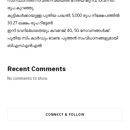
സംസ്ഥാനത്ത് സ്വർണവിലയിൽ നേരിയ കുറവ്; പവന് 80
രൂപ കുറഞ്ഞു
കുട്ടികൾക്കായുള്ള പുതിയ പദ്ധതി; 5,000 രൂപ നിക്ഷേപത്തിൽ
30.27 ലക്ഷം രൂപ റിട്ടേൺ
ഇനി ടവറില്ലാതെയും കവറേജ്; 4G, 5G സേവനങ്ങൾക്ക്
പുതിയ സിം കാർഡും വേണ്ട: പുത്തൻ സംവിധാനങ്ങളുമായി
ബിഎസ്എൻഎൽ
Recent Comments
No comments to show.
CONNECT & FOLLOW