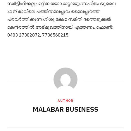
സർട്ടിഫിക്കറ്റും മറ്റ് ബയോഡാറ്റായും സഹിതം ജൂലൈ
21ന് രാവിലെ പത്തിന് മലപ്പുറം മൈലപ്പുറത്ത്
പ്രവർത്തിക്കുന്ന ശിശു ക്ഷേമ സമിതി ദത്തെടുക്കൽ
കേന്ദ്രത്തിൽ അഭിമുഖത്തിനായി എത്തണം. ഫോൺ:
0483 27382872, 7736568215.
AUTHOR
MALABAR BUSINESS