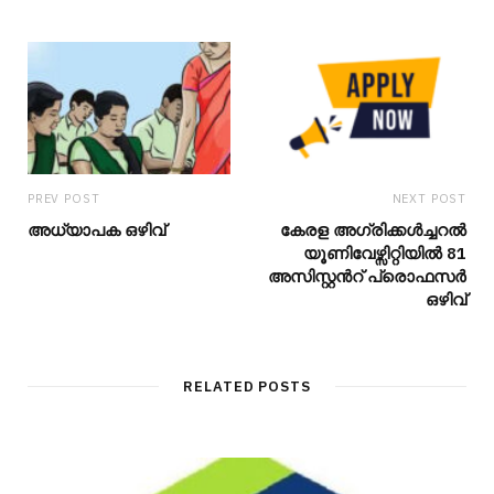
PREV POST
NEXT POST
അധ്യാപക ഒഴിവ്
കേരള അഗ്രിക്കൾച്ചറൽ
യൂണിവേഴ്സിറ്റിയിൽ 81
അസിസ്റ്റന്‍റ് പ്രൊഫസർ
ഒഴിവ്
RELATED POSTS