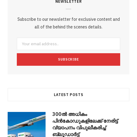
NEWSLETTER
e
t
g
t
t
e
b
b
t
l
a
e
o
l
Subscribe to our newsletter for exclusive content and
o
e
e
g
r
r
all of the behind the scenes details.
o
r
P
r
e
k
l
a
s
u
m
t
s
LATEST POSTS
300ല്‍ അധികം
പിന്‍കോഡുകളിലേക്ക് നേരിട്ട്
വ്യാപനം വിപുലീകരിച്ച്
ബ്ലൂഡാര്‍ട്ട്