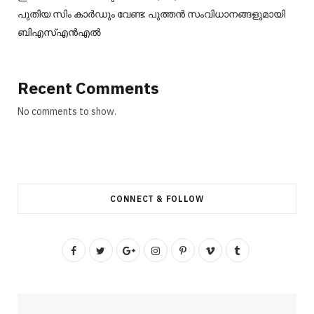
പുതിയ സിം കാർഡും വേണ്ട: പുത്തൻ സംവിധാനങ്ങളുമായി
ബിഎസ്എൻഎൽ
Recent Comments
No comments to show.
CONNECT & FOLLOW
F
T
G
I
P
V
T
a
w
o
n
i
i
u
c
i
o
s
n
m
m