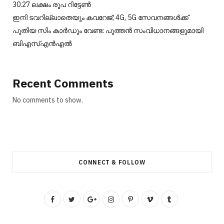
30.27 ലക്ഷം രൂപ റിട്ടേൺ
ഇനി ടവറില്ലാതെയും കവറേജ്; 4G, 5G സേവനങ്ങൾക്ക്
പുതിയ സിം കാർഡും വേണ്ട: പുത്തൻ സംവിധാനങ്ങളുമായി
ബിഎസ്എൻഎൽ
Recent Comments
No comments to show.
CONNECT & FOLLOW
F
T
G
I
P
V
T
a
w
o
n
i
i
u