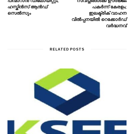
പിന്മാറാൻ ഡിലോയിറ്റും,
സ്വപ്നങ്ങൾക്ക് ഊർജ്ജം
ഹസ്കിൻസ് ആൻഡ്
പകർന്ന് കേരളം;
സെൽസും
ഇലക്ട്രിക് വാഹന
വിൽപ്പനയിൽ റെക്കോർഡ്
വർദ്ധനവ്
RELATED POSTS