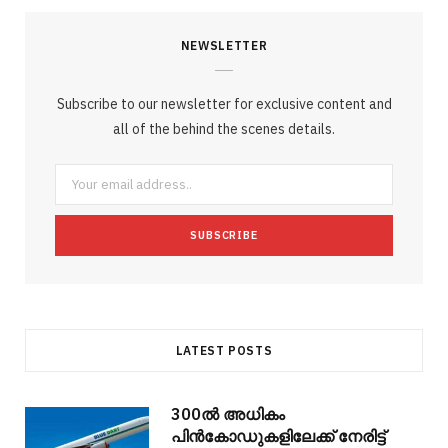
c
i
o
s
n
m
m
NEWSLETTER
e
t
g
t
t
e
b
b
t
l
a
e
o
l
Subscribe to our newsletter for exclusive content and
o
e
e
g
r
r
all of the behind the scenes details.
o
r
P
r
e
k
l
a
s
u
m
t
s
LATEST POSTS
300ല്‍ അധികം
പിന്‍കോഡുകളിലേക്ക് നേരിട്ട്