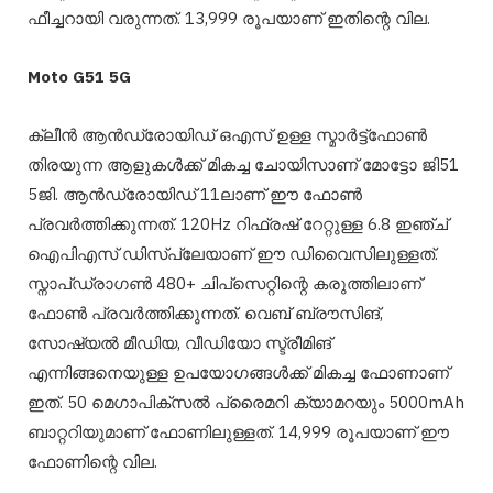
ഫീച്ചറായി വരുന്നത്. 13,999 രൂപയാണ് ഇതിന്റെ വില.
Moto G51 5G
ക്ലീൻ ആൻഡ്രോയിഡ് ഒഎസ് ഉള്ള സ്മാർട്ട്‌ഫോൺ
തിരയുന്ന ആളുകൾക്ക് മികച്ച ചോയിസാണ് മോട്ടോ ജി51
5ജി. ആൻഡ്രോയിഡ് 11ലാണ് ഈ ഫോൺ
പ്രവർത്തിക്കുന്നത്. 120Hz റിഫ്രഷ് റേറ്റുള്ള 6.8 ഇഞ്ച്
ഐപിഎസ് ഡിസ്‌പ്ലേയാണ് ഈ ഡിവൈസിലുള്ളത്.
സ്നാപ്ഡ്രാഗൺ 480+ ചിപ്‌സെറ്റിന്റെ കരുത്തിലാണ്
ഫോൺ പ്രവർത്തിക്കുന്നത്. വെബ് ബ്രൗസിങ്,
സോഷ്യൽ മീഡിയ, വീഡിയോ സ്ട്രീമിങ്
എന്നിങ്ങനെയുള്ള ഉപയോഗങ്ങൾക്ക് മികച്ച ഫോണാണ്
ഇത്. 50 മെഗാപിക്സൽ പ്രൈമറി ക്യാമറയും 5000mAh
ബാറ്ററിയുമാണ് ഫോണിലുള്ളത്. 14,999 രൂപയാണ് ഈ
ഫോണിന്റെ വില.