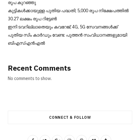
രൂപ കുറഞ്ഞു
കുട്ടികൾക്കായുള്ള പുതിയ പദ്ധതി; 5,000 രൂപ നിക്ഷേപത്തിൽ
30.27 ലക്ഷം രൂപ റിട്ടേൺ
ഇനി ടവറില്ലാതെയും കവറേജ്; 4G, 5G സേവനങ്ങൾക്ക്
പുതിയ സിം കാർഡും വേണ്ട: പുത്തൻ സംവിധാനങ്ങളുമായി
ബിഎസ്എൻഎൽ
Recent Comments
No comments to show.
CONNECT & FOLLOW