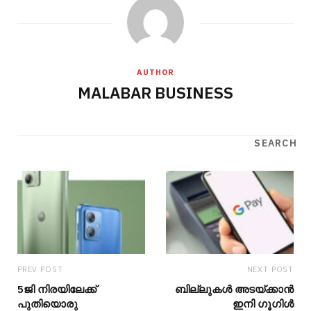
AUTHOR
MALABAR BUSINESS
SEARCH
PREV POST
NEXT POST
5ജി നിരയിലേക്ക്
ബില്ലുകൾ അടയ്ക്കാൻ
പുതിയൊരു
ഇനി ഗൂഗിൾ