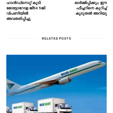
ഹാൻഡ്സെറ്റ് കൂടി:
ഓർമ്മിപ്പിക്കും; ഈ
മോട്ടോറോള ജി54 5ജി
ഫീച്ചറിനെ കുറിച്ച്
വിപണിയിൽ
കൂടുതൽ അറിയൂ
അവതരിപ്പിച്ചു
RELATED POSTS