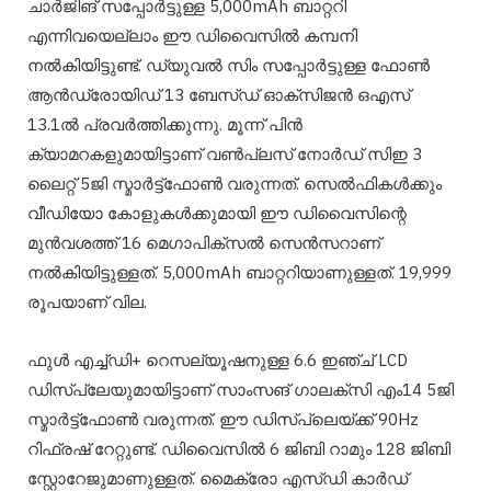
ചാർജിങ് സപ്പോർട്ടുള്ള 5,000mAh ബാറ്ററി
എന്നിവയെല്ലാം ഈ ഡിവൈസിൽ കമ്പനി
നൽകിയിട്ടുണ്ട്. ഡ്യുവൽ സിം സപ്പോർട്ടുള്ള ഫോൺ
ആൻഡ്രോയിഡ് 13 ബേസ്ഡ് ഓക്സിജൻ ഒഎസ്
13.1ൽ പ്രവർത്തിക്കുന്നു. മൂന്ന് പിൻ
ക്യാമറകളുമായിട്ടാണ് വൺപ്ലസ് നോർഡ് സിഇ 3
ലൈറ്റ് 5ജി സ്മാർട്ട്ഫോൺ വരുന്നത്. സെൽഫികൾക്കും
വീഡിയോ കോളുകൾക്കുമായി ഈ ഡിവൈസിന്റെ
മുൻവശത്ത് 16 മെഗാപിക്സൽ സെൻസറാണ്
നൽകിയിട്ടുള്ളത്. 5,000mAh ബാറ്ററിയാണുള്ളത്. 19,999
രൂപയാണ് വില.
ഫുൾ എച്ച്‌ഡി+ റെസല്യൂഷനുള്ള 6.6 ഇഞ്ച് LCD
ഡിസ്‌പ്ലേയുമായിട്ടാണ് സാംസങ് ഗാലക്സി എം14 5ജി
സ്മാർട്ട്ഫോൺ വരുന്നത്. ഈ ഡിസ്പ്ലെയ്ക്ക് 90Hz
റിഫ്രഷ് റേറ്റുണ്ട്. ഡിവൈസിൽ 6 ജിബി റാമും 128 ജിബി
സ്റ്റോറേജുമാണുള്ളത്. മൈക്രോ എസ്ഡി കാർഡ്