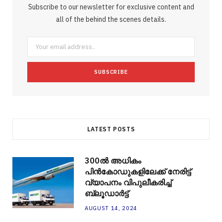
Subscribe to our newsletter for exclusive content and
o
e
e
g
r
r
all of the behind the scenes details.
o
r
P
r
e
k
l
a
s
u
m
t
s
LATEST POSTS
300ല്‍ അധികം
പിന്‍കോഡുകളിലേക്ക് നേരിട്ട്
വ്യാപനം വിപുലീകരിച്ച്
ബ്ലൂഡാര്‍ട്ട്
AUGUST 14, 2024