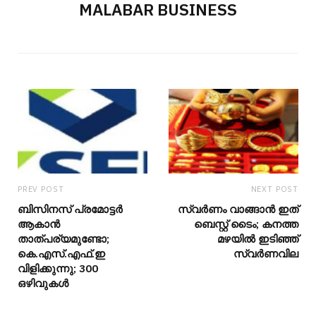
MALABAR BUSINESS
PREV POST
NEXT POST
ബിസിനസ് പ്രമോട്ടർ
സ്വർണം വാങ്ങാൻ ഇത്
ആകാന്‍
ബെസ്റ്റ് ടൈം; കനത്ത
താത്പര്യമുണ്ടോ;
മഴയിൽ ഇടിഞ്ഞ്
കെ.എസ്.എഫ്.ഇ
സ്വർണവില
വിളിക്കുന്നു; 300
ഒഴിവുകള്‍