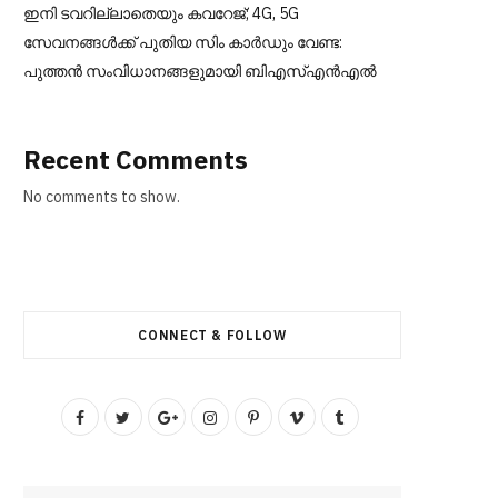
ഇനി ടവറില്ലാതെയും കവറേജ്; 4G, 5G
സേവനങ്ങൾക്ക് പുതിയ സിം കാർഡും വേണ്ട:
പുത്തൻ സംവിധാനങ്ങളുമായി ബിഎസ്എൻഎൽ
Recent Comments
No comments to show.
CONNECT & FOLLOW
F
T
G
I
P
V
T
a
w
o
n
i
i
u
c
i
o
s
n
m
m