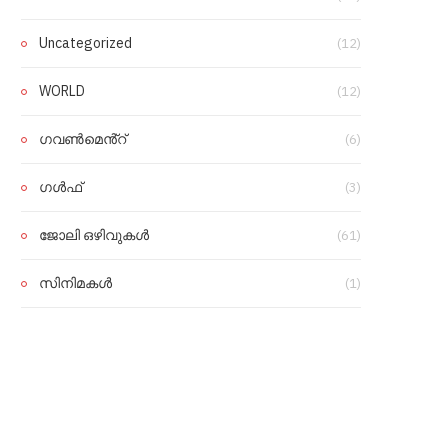
Uncategorized
(12)
WORLD
(12)
ഗവൺമെൻ്റ്
(6)
ഗൾഫ്
(3)
ജോലി ഒഴിവുകൾ
(61)
സിനിമകൾ
(1)