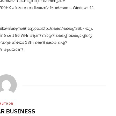
്, വൈഫൈ കണക്ടിവിറ്റി ഓപ്ഷനുകൾ
e i7-13700HX പ്രോസസറിലാണ് പ്രവർത്തനം. Windows 11
ക്കുന്നത്. സ്റ്റോറേജ് ഡ്രൈവ് ടൈപ്പ് SSD- യും,
 6 cell 86 WHr ആണ് ബാറ്ററി ടൈപ്പ്. ലാപ്ടോപ്പിന്റെ
്രഡേറ്റർ നിയോ 13th ജെൻ കോർ ഐ7
99 രൂപയാണ്.
AUTHOR
R BUSINESS