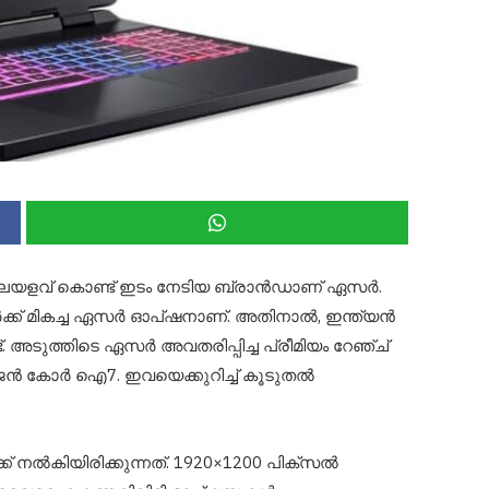
കാലയളവ് കൊണ്ട് ഇടം നേടിയ ബ്രാൻഡാണ് ഏസർ.
വർക്ക് മികച്ച ഏസർ ഓപ്ഷനാണ്. അതിനാൽ, ഇന്ത്യൻ
ടുത്തിടെ ഏസർ അവതരിപ്പിച്ച പ്രീമിയം റേഞ്ച്
ജെൻ കോർ ഐ7. ഇവയെക്കുറിച്ച് കൂടുതൽ
് നൽകിയിരിക്കുന്നത്. 1920×1200 പിക്സൽ