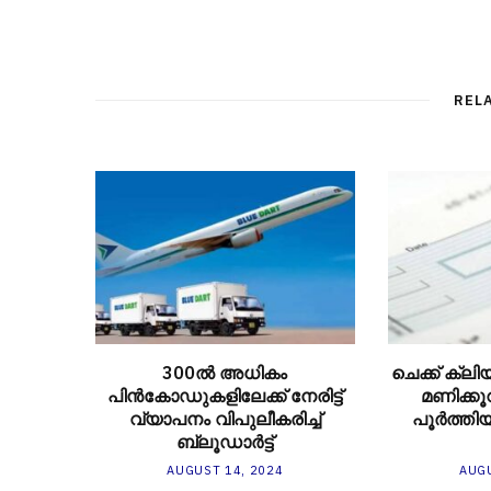
REL
300ല്‍ അധികം
ചെക്ക് ക്ലി
പിന്‍കോഡുകളിലേക്ക് നേരിട്ട്
മണിക്കൂറ
വ്യാപനം വിപുലീകരിച്ച്
പൂര്‍ത്തിയ
ബ്ലൂഡാര്‍ട്ട്
AUGUST 14, 2024
AUGU