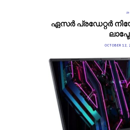
in
ഏസർ പ്രഡേറ്റർ നി
ലാപ്ടോ
OCTOBER 12, 