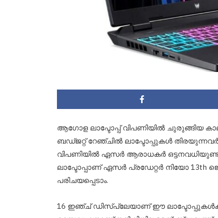
ആഗോള ലാപ്ടോപ്പ് വിപണിയിൽ ചുരുങ്ങിയ 
ബഡ്ജറ്റ് റേഞ്ചിൽ ലാപ്ടോപ്പുകൾ തിരയുന്ന
വിപണിയിൽ ഏസർ ആരാധകർ ഒട്ടനവധിയുണ്ട്. അ
ലാപ്ടോപ്പാണ് ഏസർ പ്രഡേറ്റർ നിയോ 13th 
പരിചയപ്പെടാം.
16 ഇഞ്ച് ഡിസ്പ്ലേയാണ് ഈ ലാപ്ടോപ്പുകൾക്ക