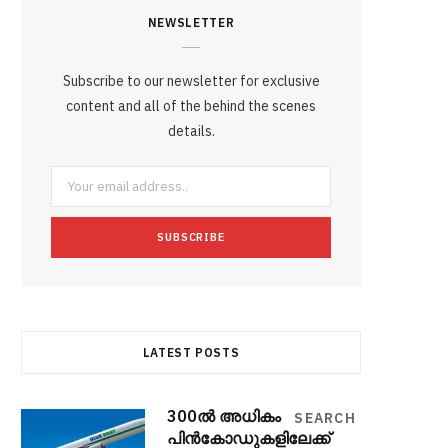
NEWSLETTER
e
t
g
t
t
e
b
b
t
l
a
e
o
l
Subscribe to our newsletter for exclusive
o
e
e
g
r
r
content and all of the behind the scenes
o
r
P
details.
r
e
k
l
a
s
u
m
t
s
LATEST POSTS
300ല്‍ അധികം
SEARCH
പിന്‍കോഡുകളിലേക്ക്