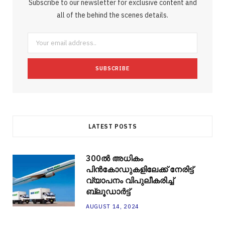
Subscribe to our newsletter for exclusive content and
o
e
e
g
r
r
all of the behind the scenes details.
o
r
P
r
e
k
l
a
s
u
m
t
s
LATEST POSTS
300ല്‍ അധികം
പിന്‍കോഡുകളിലേക്ക് നേരിട്ട്
വ്യാപനം വിപുലീകരിച്ച്
ബ്ലൂഡാര്‍ട്ട്
AUGUST 14, 2024