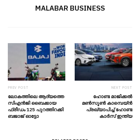
MALABAR BUSINESS
PREV POST
NEXT POST
ലോകത്തിലെ ആദ്യത്തെ
ഹോണ്ട മാജിക്കല്‍
സിഎന്‍ജി ബൈക്കായ
മണ്‍സൂണ്‍ കാമ്പെയ്ന്‍
ഫ്രീഡം 125 പുറത്തിറക്കി
പ്രഖ്യാപിച്ച് ഹോണ്ട
ബജാജ് ഓട്ടോ
കാര്‍സ് ഇന്ത്യ