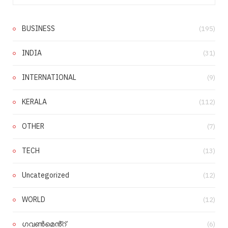
BUSINESS
(195)
INDIA
(31)
INTERNATIONAL
(9)
KERALA
(112)
OTHER
(7)
TECH
(13)
Uncategorized
(12)
WORLD
(12)
ഗവൺമെൻ്റ്
(6)