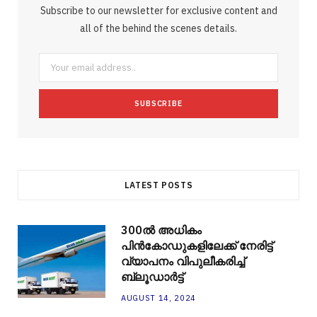
Subscribe to our newsletter for exclusive content and
o
e
e
g
r
r
all of the behind the scenes details.
o
r
P
r
e
k
l
a
s
u
m
t
s
LATEST POSTS
300ല്‍ അധികം
പിന്‍കോഡുകളിലേക്ക് നേരിട്ട്
വ്യാപനം വിപുലീകരിച്ച്
ബ്ലൂഡാര്‍ട്ട്
AUGUST 14, 2024