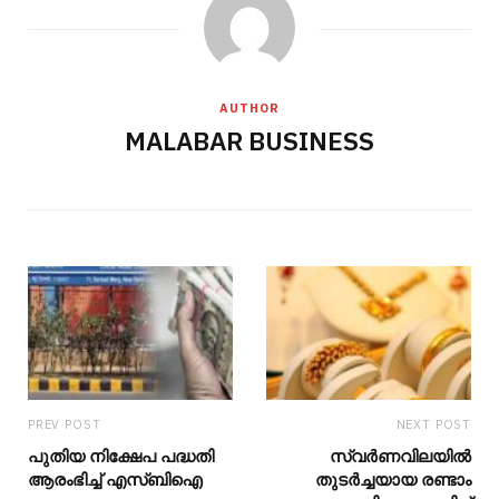
AUTHOR
MALABAR BUSINESS
PREV POST
NEXT POST
പുതിയ നിക്ഷേപ പദ്ധതി
സ്വർണവിലയിൽ
ആരംഭിച്ച് എസ്ബിഐ
തുടർച്ചയായ രണ്ടാം