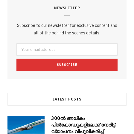
NEWSLETTER
e
t
g
t
t
e
b
b
t
l
a
e
o
l
Subscribe to our newsletter for exclusive content and
o
e
e
g
r
r
all of the behind the scenes details.
o
r
P
r
e
k
l
a
s
u
m
t
s
LATEST POSTS
300ല്‍ അധികം
പിന്‍കോഡുകളിലേക്ക് നേരിട്ട്
വ്യാപനം വിപുലീകരിച്ച്