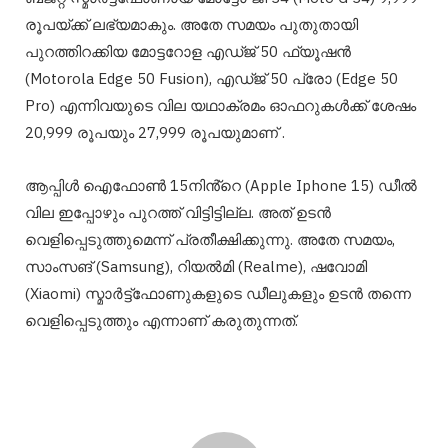
രൂപയ്ക്ക് ലഭ്യമാകും. അതേ സമയം പുതുതായി
പുറത്തിറക്കിയ മോട്ടറോള എഡ്ജ് 50 ഫ്യൂഷൻ
(Motorola Edge 50 Fusion), എഡ്ജ് 50 പ്രോ (Edge 50
Pro) എന്നിവയുടെ വില യഥാക്രമം ഓഫറുകൾക്ക് ശേഷം
20,999 രൂപയും 27,999 രൂപയുമാണ് .
ആപ്പിൾ ഐഫോൺ 15നിൻ്റെ (Apple Iphone 15) ഡീൽ
വില ഇപ്പോഴും പുറത്ത് വിട്ടിട്ടില്ല. അത് ഉടൻ
വെളിപ്പെടുത്തുമെന്ന് പ്രതീക്ഷിക്കുന്നു. അതേ സമയം,
സാംസങ് (Samsung), റിയൽമി (Realme), ഷവോമി
(Xiaomi) സ്മാർട്ട്‌ഫോണുകളുടെ ഡീലുകളും ഉടൻ തന്നെ
വെളിപ്പെടുത്തും എന്നാണ് കരുതുന്നത്.