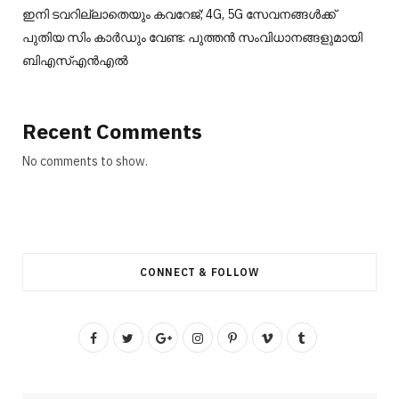
ഇനി ടവറില്ലാതെയും കവറേജ്; 4G, 5G സേവനങ്ങൾക്ക്
പുതിയ സിം കാർഡും വേണ്ട: പുത്തൻ സംവിധാനങ്ങളുമായി
ബിഎസ്എൻഎൽ
Recent Comments
No comments to show.
CONNECT & FOLLOW
F
T
G
I
P
V
T
a
w
o
n
i
i
u
c
i
o
s
n
m
m