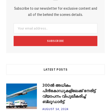
b
t
l
a
e
o
l
Subscribe to our newsletter for exclusive content and
o
e
e
g
r
r
all of the behind the scenes details.
o
r
P
r
e
k
l
a
s
u
m
t
s
LATEST POSTS
300ല്‍ അധികം
പിന്‍കോഡുകളിലേക്ക് നേരിട്ട്
വ്യാപനം വിപുലീകരിച്ച്
ബ്ലൂഡാര്‍ട്ട്
AUGUST 14, 2024