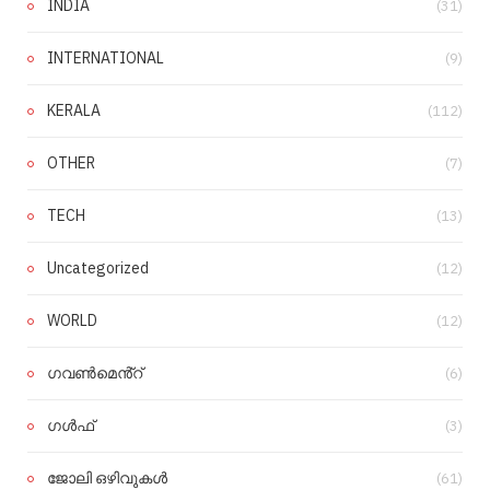
INDIA
(31)
INTERNATIONAL
(9)
KERALA
(112)
OTHER
(7)
TECH
(13)
Uncategorized
(12)
WORLD
(12)
ഗവൺമെൻ്റ്
(6)
ഗൾഫ്
(3)
ജോലി ഒഴിവുകൾ
(61)