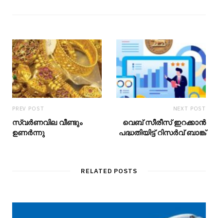
PREV POST
NEXT POST
സ്വർണവില വീണ്ടും
വെബ് സീരീസ് ഇറക്കാന്‍
ഉണർന്നു
പദ്ധതിയിട്ട് റിസര്‍വ് ബാങ്ക്
RELATED POSTS