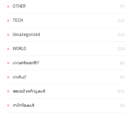
OTHER
(7)
TECH
(13)
Uncategorized
(12)
WORLD
(12)
ഗവൺമെൻ്റ്
(6)
ഗൾഫ്
(3)
ജോലി ഒഴിവുകൾ
(61)
സിനിമകൾ
(1)