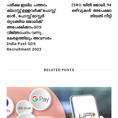
പരീക്ഷ ഇല്ല, പത്താം
ISRO യില്‍ ജോലി; 94
ക്ലാസ്സ്‌ ഉള്ളവര്‍ക്ക് പോസ്റ്റ്
ഒഴിവുകള്‍: അപേക്ഷാ
മാന്‍ , പോസ്റ്റ്‌ മാസ്റ്റര്‍
തിയതി നീട്ടി
തുടങ്ങിയ ജോലിക്ക്
അപേക്ഷിക്കാം GDS
വിജ്‍ഞാപനം വന്നു ,
കേരളത്തിലും അവസരം
India Post GDS
Recruitment 2023
RELATED POSTS