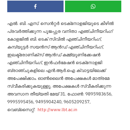
എൽ. ബി. എസ്. സെൻറ്റർ ടെക്‌നോളജിയുടെ കീഴിൽ
പ്രവർത്തിക്കുന്ന പൂജപ്പുര വനിതാ എഞ്ചിനീയറിംഗ്
കോളജിൽ ബി. ടെക് സിവിൽ എഞ്ചിനീയറിംഗ്,
കമ്പ്യൂട്ടർ സയൻസ് ആൻഡ് എഞ്ചിനീയറിംഗ്,
ഇലക്ട്രോണിക്‌സ് ആൻഡ് കമ്മ്യൂണിക്കേഷൻ
എഞ്ചിനീയറിംഗ്, ഇൻഫർമേഷൻ ടെക്‌നോളജി
ബ്രാഞ്ചുകളിലെ എൻ.ആർ.ഐ ക്വാട്ടയിലേക്ക്
അപേക്ഷിക്കാം. ഓൺലൈൻ അപേക്ഷകൾ മാത്രമേ
സ്വീകരിക്കുകയുള്ളൂ. അപേക്ഷകൾ സ്വീകരിക്കുന്ന
അവസാന തീയ്യതി മേയ് 31. ഫോൺ: 9895983656,
9995595456, 9495904240, 9605209257,
വെബ്സൈറ്റ്:
http://www.lbt.ac.in