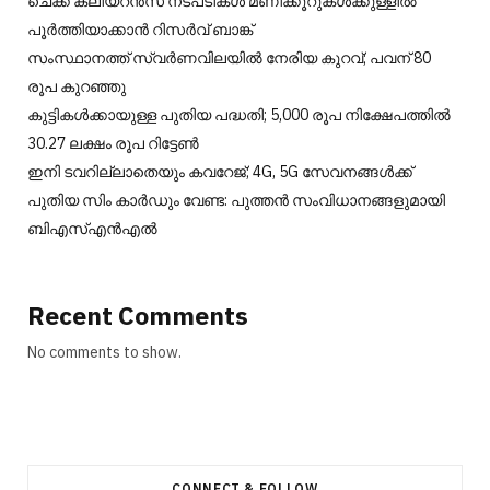
ചെക്ക് ക്ലിയറന്‍സ് നടപടികള്‍ മണിക്കൂറുകള്‍ക്കുള്ളില്‍
പൂര്‍ത്തിയാക്കാന്‍ റിസര്‍വ് ബാങ്ക്
സംസ്ഥാനത്ത് സ്വർണവിലയിൽ നേരിയ കുറവ്; പവന് 80
രൂപ കുറഞ്ഞു
കുട്ടികൾക്കായുള്ള പുതിയ പദ്ധതി; 5,000 രൂപ നിക്ഷേപത്തിൽ
30.27 ലക്ഷം രൂപ റിട്ടേൺ
ഇനി ടവറില്ലാതെയും കവറേജ്; 4G, 5G സേവനങ്ങൾക്ക്
പുതിയ സിം കാർഡും വേണ്ട: പുത്തൻ സംവിധാനങ്ങളുമായി
ബിഎസ്എൻഎൽ
Recent Comments
No comments to show.
CONNECT & FOLLOW