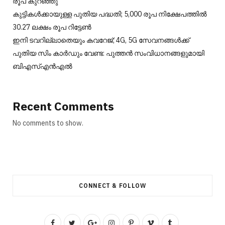
രൂപ കുറഞ്ഞു
കുട്ടികൾക്കായുള്ള പുതിയ പദ്ധതി; 5,000 രൂപ നിക്ഷേപത്തിൽ
30.27 ലക്ഷം രൂപ റിട്ടേൺ
ഇനി ടവറില്ലാതെയും കവറേജ്; 4G, 5G സേവനങ്ങൾക്ക്
പുതിയ സിം കാർഡും വേണ്ട: പുത്തൻ സംവിധാനങ്ങളുമായി
ബിഎസ്എൻഎൽ
Recent Comments
No comments to show.
CONNECT & FOLLOW
F
T
G
I
P
V
T