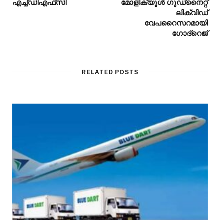
എച്ച്ഡിഎഫ്‌സി
മോളിക്യൂള്‍ ഗുഡ്‌നൈറ്റ്
ലിക്വിഡ്
വേപറൈസറമായി
ഗോദ്‌റെജ്
RELATED POSTS