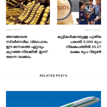
PREV POST
NEXT POST
അനങ്ങാതെ
കുട്ടികൾക്കായുള്ള പുതിയ
സ്വർണവില; വ്യാപാരം
പദ്ധതി; 5,000 രൂപ
ഈ മാസത്തെ ഏറ്റവും
നിക്ഷേപത്തിൽ 30.27
കുറഞ്ഞ നിരക്കിൽ: ഇന്ന്
ലക്ഷം രൂപ റിട്ടേൺ
തന്നെ വാങ്ങാം
RELATED POSTS